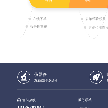
便捷
专业
在线下单
多年经验积累
报告周期短
更多仪器选
仪器多
海量仪器供您选择
服务领域
售前热线
13136393642