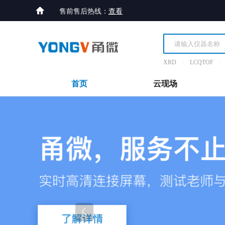

售前售后热线：
查看
XRD
|
LCQTOF
|
首页
云现场