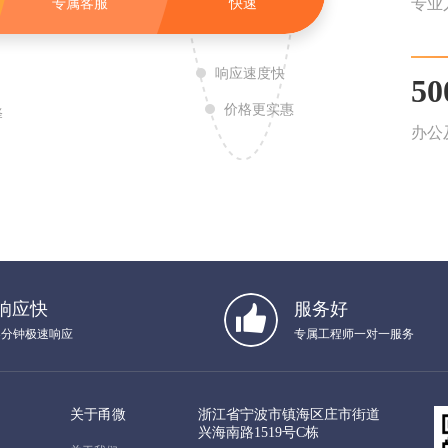
专业
专属客服
快速
响应速度快
5
价格更实惠
择
办公
响应快
服务好
3分钟极速响应
专属工程师一对一服务
关于甬微
浙江省宁波市镇海区庄市街道
兴海南路1519号C栋