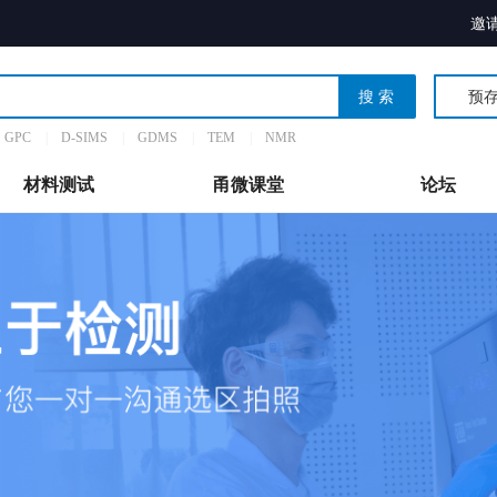
邀
搜索
预
GPC
|
D-SIMS
|
GDMS
|
TEM
|
NMR
材料测试
甬微课堂
论坛