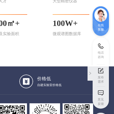
人才
大型精密仪器
000㎡+
100W+
在线
客服
及实验面积
微观谱图数据库
电话
咨询
发布
价格低
需求
自建实验室价格低
意见
反馈